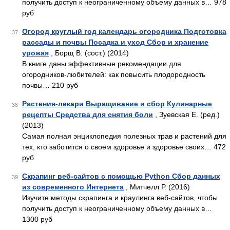
получить доступ к неограниченному объему данных в… 978
руб
Огород круглый год календарь огородника Подготовка
37
рассады и почвы Посадка и уход Сбор и хранение
урожая
, Борщ В. (сост.) (2014)
В книге даны эффективные рекомендации для
огородников-любителей: как повысить плодородность
почвы… 210 руб
Растения-лекари Выращивание и сбор Кулинарные
38
рецепты Средства для снятия боли
, Зуевская Е. (ред.)
(2013)
Самая полная энциклопедия полезных трав и растений для
тех, кто заботится о своем здоровье и здоровье своих… 472
руб
Скрапинг веб-сайтов с помощью Python Сбор данных
39
из современного Интернета
, Митчелл Р. (2016)
Изучите методы скрапинга и краулинга веб-сайтов, чтобы
получить доступ к неограниченному объему данных в…
1300 руб