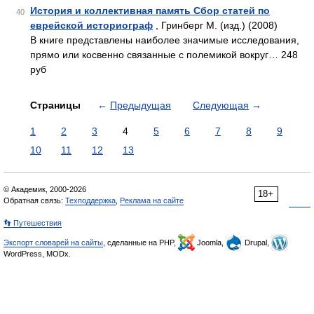
История и коллективная память Сбор статей по
40
еврейской историограф
, Гринберг М. (изд.) (2008)
В книге представлены наиболее значимые исследования,
прямо или косвенно связанные с полемикой вокруг… 248
руб
Страницы
←
Предыдущая
Следующая
→
1
2
3
4
5
6
7
8
9
10
11
12
13
© Академик, 2000-2026
18+
Обратная связь:
Техподдержка
,
Реклама на сайте
👣 Путешествия
Экспорт словарей на сайты
, сделанные на PHP,
Joomla,
Drupal,
WordPress, MODx.