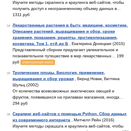
Изучите методы скрапинга и краулинга веб-сайтов, чтобы
получить доступ к неограниченному объему данных в…
1311 руб
Лекарственные растения в быту, медицине, косметике.
34
Описание растений, выращивание и сбор, сроки
хранения, показания, рецепты, противопоказания,
косметика. Том 1, отА до Б
, Екатерина Донецкая (2015)
Представленный сборник предлагает увлекательное и
познавательное путешествие в мир лекарственных… 199
руб
электронная книга
Тропические плоды. Биология, применение,
35
выращивание и сбор урожая
, Бернд Новак, Беттина
Шульц (2002)
От количества всевозможных экзотических овощей и
фруктов, появившихся на прилавках магазинов, иногда…
294 руб
Скрапинг веб-сайтов с помощью Python. Сбор данных
36
из современного интернета
, Митчелл Рейн (2016)
Изучите методы скрашшга и краулинга веб-сайтов, чтобы