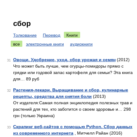
сбор
Толкование
Перевод
Книги
все
электронные книги
аудиокниги
Овощи. Удобрение, уход, сбор урожая и семян
(2012)
31
Что может быть лучше, чем огурцы-помидоры прямо с
грядки или годовой запас картофеля для семьи? Эта книга
для… 89 руб
Растения-лекари. Выращивание и сбор, кулинарные
32
рецепты, средства для снятия боли
(2013)
От издателя:Самая полная энциклопедия полезных трав и
растений для тех, кто заботится о своем здоровье и… 298
грн (только Украина)
Скрапинг веб-сайтов с помощью Python. Сбор данных
33
из современного интернета
, Митчелл Райан (2016)